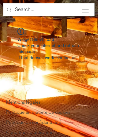
Widget Didn’t Load
Check your internet and refresh
this page.
If that doesn’t work, contact us.
Mentions légales
Politique en matière de cookies
Politique de confidentialité
Conditions d'utilisation