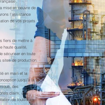
française
la mise en oeuvre de
urons l'assistance
isation de vos projets
 fiers de mettre à
e haute qualité,
e sécuriser en toute
s sites de production.
lé en main et la
onception jusqu'à la
unique, des
rels clairs, une
itation de toutes les