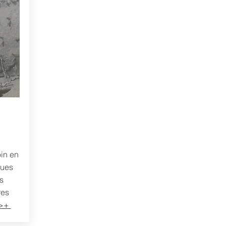
in en
ques
s
res
>+