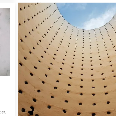
x
ier,